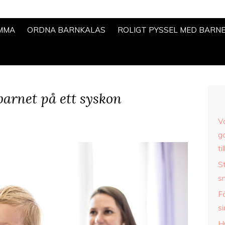
EMMA
ORDNA BARNKALAS
ROLIGT PYSSEL MED BARN
barnet på ett syskon
V
g
ti
St
s
F
si
H