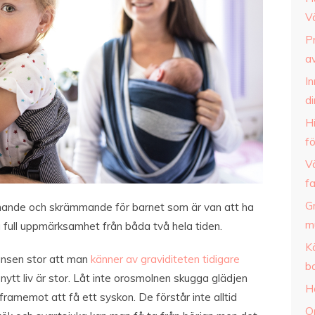
V
P
av
I
d
H
fö
Vä
f
Gr
nande och skrämmande för barnet som är van att ha
mu
full uppmärksamhet från båda två hela tiden.
Kö
ansen stor att man
känner av graviditeten tidigare
b
ytt liv är stor. Låt inte orosmolnen skugga glädjen
H
framemot att få ett syskon. De förstår inte alltid
O