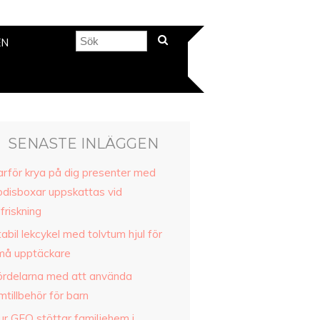
EN
SENASTE INLÄGGEN
arför krya på dig presenter med
odisboxar uppskattas vid
llfriskning
abil lekcykel med tolvtum hjul för
må upptäckare
ördelarna med att använda
mtillbehör för barn
ur GFO stöttar familjehem i