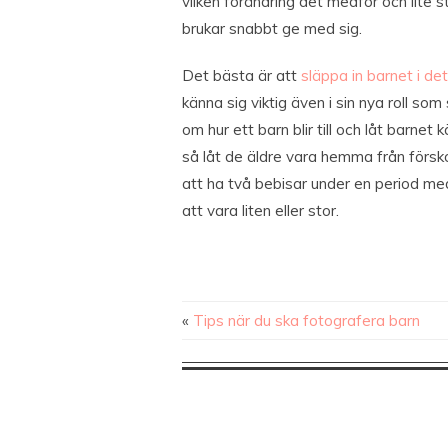
vilken förändring det medför och lite 
brukar snabbt ge med sig.
Det bästa är att
släppa in barnet i de
känna sig viktig även i sin nya roll s
om hur ett barn blir till och låt barne
så låt de äldre vara hemma från förs
att ha två bebisar under en period meda
att vara liten eller stor.
«
Tips när du ska fotografera barn