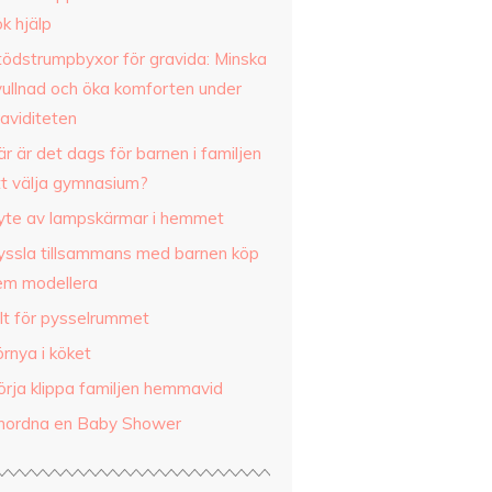
k hjälp
tödstrumpbyxor för gravida: Minska
vullnad och öka komforten under
aviditeten
r är det dags för barnen i familjen
tt välja gymnasium?
yte av lampskärmar i hemmet
yssla tillsammans med barnen köp
em modellera
llt för pysselrummet
rnya i köket
örja klippa familjen hemmavid
nordna en Baby Shower