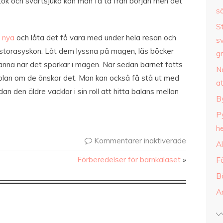
stök och svartsjuka kan man få ta från början men det
sö
S
t nya
och låta det få vara med under hela resan och
s
om storasyskon. Låt dem lyssna på magen, läs böcker
gr
t känna när det sparkar i magen. När sedan barnet fötts
Nä
kolan om de önskar det. Man kan också få stå ut med
a
n den äldre vacklar i sin roll att hitta balans mellan
B
P
h
Kommentarer inaktiverade
A
Förberedelser för barnkalaset
»
Fö
B
A