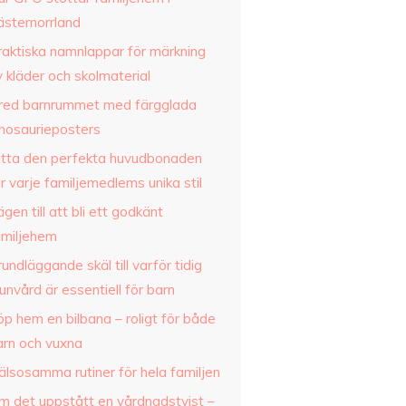
ästernorrland
raktiska namnlappar för märkning
 kläder och skolmaterial
nred barnrummet med färgglada
inosaurieposters
itta den perfekta huvudbonaden
r varje familjemedlems unika stil
gen till att bli ett godkänt
amiljehem
undläggande skäl till varför tidig
nvård är essentiell för barn
p hem en bilbana – roligt för både
arn och vuxna
älsosamma rutiner för hela familjen
m det uppstått en vårdnadstvist –