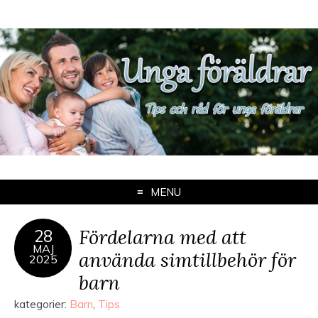
MENU
Fördelarna med att
28
MAJ
använda simtillbehör för
2025
barn
kategorier:
Barn
,
Tips